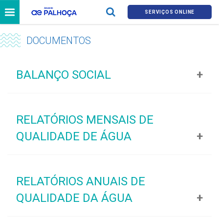
SERVIÇOS ONLINE
DOCUMENTOS
BALANÇO SOCIAL
Arquivo
Tamanho
Visualizar
RELATÓRIOS MENSAIS DE
Balanço Social 2025
15 MB
QUALIDADE DE ÁGUA
Arquivo
Tamanho
Visualizar
RELATÓRIOS ANUAIS DE
IQA Julho 2026
315 KB
QUALIDADE DA ÁGUA
IQA Junho 2026
243 KB
IQA Maio 2026
301 KB