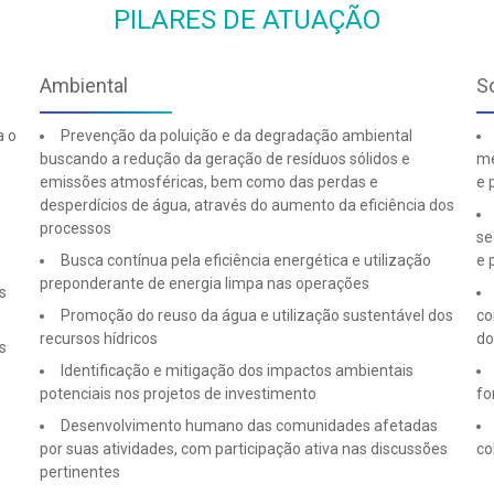
PILARES DE ATUAÇÃO
Ambiental
S
a o
Prevenção da poluição e da degradação ambiental
buscando a redução da geração de resíduos sólidos e
me
emissões atmosféricas, bem como das perdas e
e 
desperdícios de água, através do aumento da eficiência dos
processos
se
Busca contínua pela eficiência energética e utilização
e 
preponderante de energia limpa nas operações
s
Promoção do reuso da água e utilização sustentável dos
co
recursos hídricos
do
s
Identificação e mitigação dos impactos ambientais
potenciais nos projetos de investimento
fo
Desenvolvimento humano das comunidades afetadas
por suas atividades, com participação ativa nas discussões
co
pertinentes