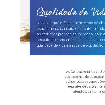
Qualidade de Vid
Nosso negócio é prestar serviços de ab
esgotamento sanitário em conformidade 
as melhores práticas de mercado, com e
respeito ao meio ambiente e as pessoas,
qualidade de vida e saúde da população
As Concessionárias de Sa
dos sistemas de abastecim
colaborativa e responsável,
requisitos de partes inte
atendido, de forma c