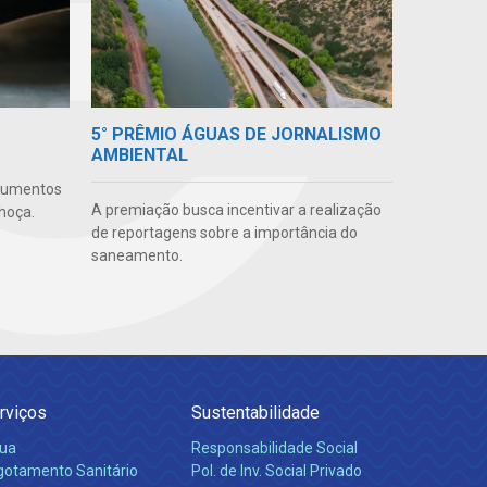
5° PRÊMIO ÁGUAS DE JORNALISMO
AMBIENTAL
ocumentos
A premiação busca incentivar a realização
hoça.
de reportagens sobre a importância do
saneamento.
rviços
Sustentabilidade
ua
Responsabilidade Social
gotamento Sanitário
Pol. de Inv. Social Privado