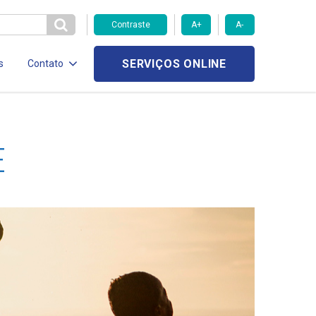
Contraste
A+
A-
SERVIÇOS ONLINE
s
Contato
E