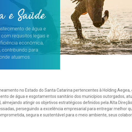
a e Saúde
astecimento de água e
com requisitos legais e
ficiência econômica,
 contribuindo para
 onde atuamos.
neamento no Estado do Santa Catarina pertencentes à Holding Aegea, 
ento de água e esgotamentos sanitário dos municípios outorgados, at
 almejando atingir os objetivos estratégicos definidos pela Alta Direção,
ressadas, perseguindo a excelência empresarial para entregar melhor qu
omprometida, segura e sustentável para o meio ambiente, seus colabor