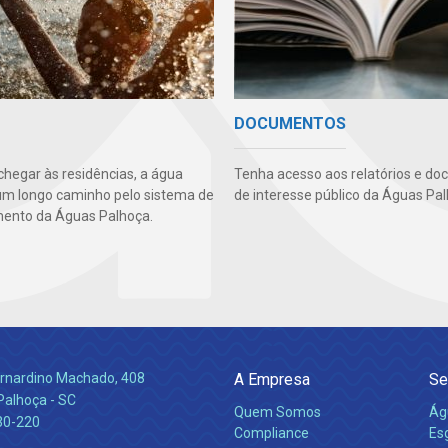
DOCUMENTOS
chegar às residências, a água
Tenha acesso aos relatórios e d
um longo caminho pelo sistema de
de interesse público da Águas Pal
ento da Águas Palhoça.
Bernardino Machado, 408
A Empresa
Se
Palhoça - SC
Quem Somos
Ág
30-220
Compliance
Es