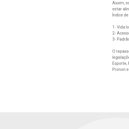
Assim, os
estar ali
Índice d
1- Vida l
2- Acess
3- Padrão
O repasse
legislaçõ
Esporte, 
Pronon e