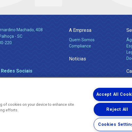
Bernardino Machado, 408
A Empresa
Se
Palhoça - SC
Quem Somos
Ág
30-220
Compliance
Es
Leg
Notícias
Do
 Redes Sociais
Ca
Accept All Cook
ing of cookies on your device to enhance site
Reject All
ing efforts.
Uma empresa
Copyright ® 2026 - Todos os Direitos Reservados.
Nossa natureza movimenta a vida
Cookies Settin