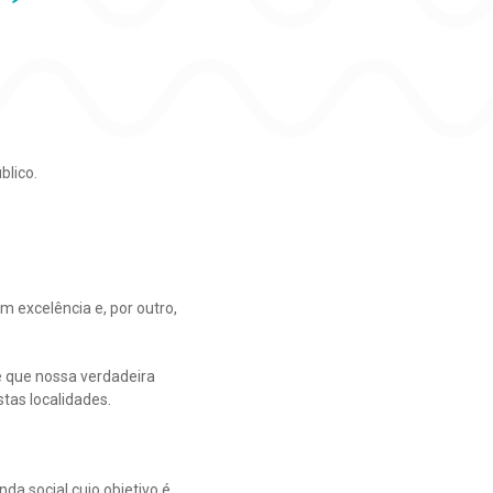
blico.
 excelência e, por outro,
 que nossa verdadeira
tas localidades.
a social cujo objetivo é