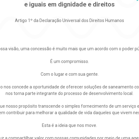
e iguais em dignidade e direitos
Artigo 1º da Declaração Universal dos Direitos Humanos
ssa visão, uma concessão é muito mais que um acordo com o poder pú
É um compromisso.
Com o lugar e com sua gente.
o nos concede a oportunidade de oferecer soluções de saneamento com
nos torna parte integrante do processo de desenvolvimento local.
e nosso propósito transcende o simples fornecimento de um serviço e
em contribuir para melhorar a qualidade de vida daqueles que vivem nes
Esta é a ideia que nos move.
duz a compartilhar valor com nossas comunidades por meio de uma agend