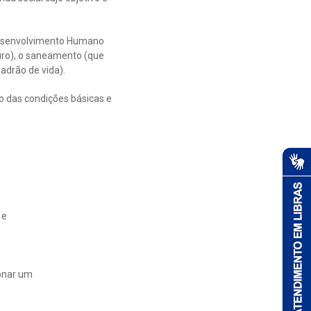
 Desenvolvimento Humano
turo), o saneamento (que
adrão de vida).
o das condições básicas e
 e
ionar um