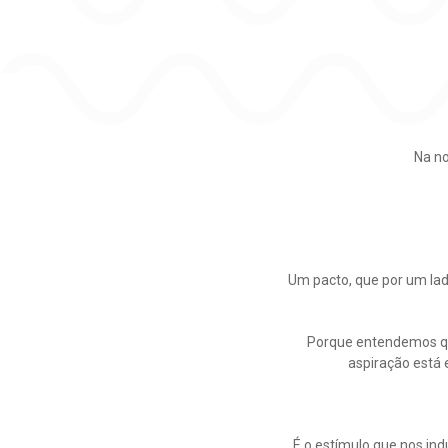
Na no
Um pacto, que por um lad
Porque entendemos qu
aspiração está 
É o estímulo que nos in