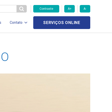
Contraste
A+
A-
SERVIÇOS ONLINE
s
Contato
DO