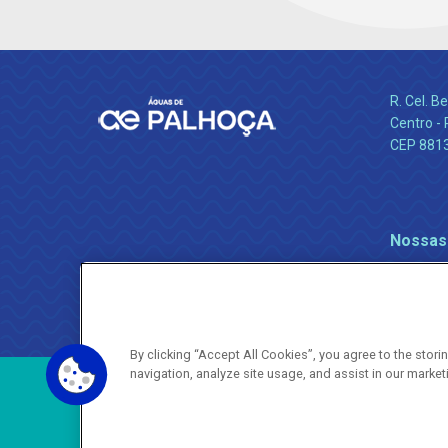
R. Cel. 
Centro - 
CEP 881
Nossas
By clicking “Accept All Cookies”, you agree to the stor
navigation, analyze site usage, and assist in our market