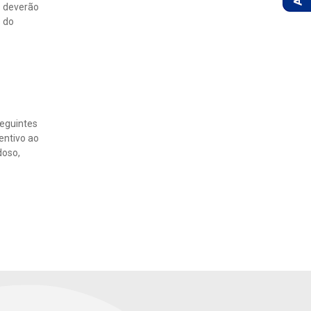
s deverão
s do
seguintes
centivo ao
doso,