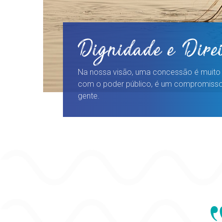
Dignidade e Direi
Na nossa visão, uma concessão é muito
com o poder público, é um compromisso
gente.