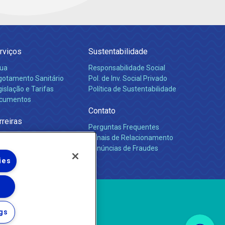
rviços
Sustentabilidade
ua
Responsabilidade Social
gotamento Sanitário
Pol. de Inv. Social Privado
islação e Tarifas
Política de Sustentabilidade
cumentos
Contato
rreiras
Perguntas Frequentes
Canais de Relacionamento
Denúncias de Fraudes
ies
gs