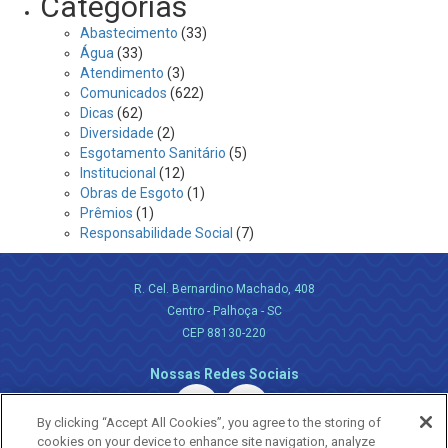
Categorias
Abastecimento
(33)
Água
(33)
Atendimento
(3)
Comunicados
(622)
Dicas
(62)
Diversidade
(2)
Esgotamento Sanitário
(5)
Institucional
(12)
Obras de Esgoto
(1)
Prêmios
(1)
Responsabilidade Social
(7)
R. Cel. Bernardino Machado, 408
Centro - Palhoça - SC
CEP 88130-220
Nossas Redes Sociais
By clicking “Accept All Cookies”, you agree to the storing of
cookies on your device to enhance site navigation, analyze