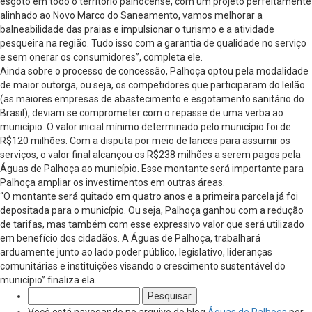
esgoto em todo o território palhocense, com um projeto perfeitamente
alinhado ao Novo Marco do Saneamento, vamos melhorar a
balneabilidade das praias e impulsionar o turismo e a atividade
pesqueira na região. Tudo isso com a garantia de qualidade no serviço
e sem onerar os consumidores”, completa ele.
Ainda sobre o processo de concessão, Palhoça optou pela modalidade
de maior outorga, ou seja, os competidores que participaram do leilão
(as maiores empresas de abastecimento e esgotamento sanitário do
Brasil), deviam se comprometer com o repasse de uma verba ao
município. O valor inicial mínimo determinado pelo município foi de
R$120 milhões. Com a disputa por meio de lances para assumir os
serviços, o valor final alcançou os R$238 milhões a serem pagos pela
Águas de Palhoça ao município. Esse montante será importante para
Palhoça ampliar os investimentos em outras áreas.
“O montante será quitado em quatro anos e a primeira parcela já foi
depositada para o município. Ou seja, Palhoça ganhou com a redução
de tarifas, mas também com esse expressivo valor que será utilizado
em benefício dos cidadãos. A Águas de Palhoça, trabalhará
arduamente junto ao lado poder público, legislativo, lideranças
comunitárias e instituições visando o crescimento sustentável do
município” finaliza ela.
Pesquisar
por: