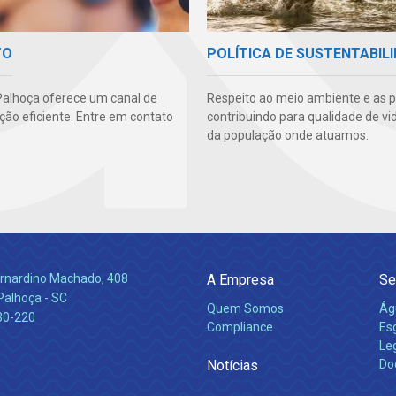
TO
POLÍTICA DE SUSTENTABIL
alhoça oferece um canal de
Respeito ao meio ambiente e as 
ão eficiente. Entre em contato
contribuindo para qualidade de vi
da população onde atuamos.
Bernardino Machado, 408
A Empresa
Se
Palhoça - SC
Quem Somos
Ág
30-220
Compliance
Es
Leg
Notícias
Do