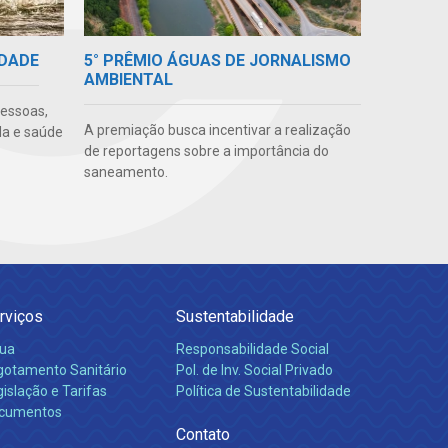
5° PRÊMIO ÁGUAS DE JORNALISMO
IDADE
AMBIENTAL
pessoas,
A premiação busca incentivar a realização
da e saúde
de reportagens sobre a importância do
saneamento.
rviços
Sustentabilidade
ua
Responsabilidade Social
gotamento Sanitário
Pol. de Inv. Social Privado
islação e Tarifas
Política de Sustentabilidade
cumentos
Contato