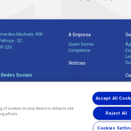
Bernardino Machado, 408
A Empresa
Se
Palhoça - SC
Quem Somos
Ág
30-220
Compliance
Es
Leg
Notícias
Do
 Redes Sociais
Ca
Accept All Cook
ing of cookies on your device to enhance site
Reject All
ing efforts.
Uma empresa
Copyright ® 2026 - Todos os Direitos Reservados.
Nossa natureza movimenta a vida
Cookies Settin