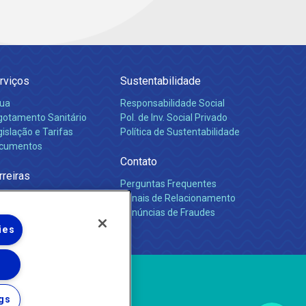
rviços
Sustentabilidade
ua
Responsabilidade Social
gotamento Sanitário
Pol. de Inv. Social Privado
islação e Tarifas
Política de Sustentabilidade
cumentos
Contato
rreiras
Perguntas Frequentes
Canais de Relacionamento
Denúncias de Fraudes
ies
gs