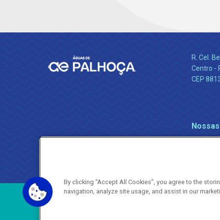
R. Cel. 
Centro - 
CEP 881
Nossas
By clicking “Accept All Cookies”, you agree to the stor
navigation, analyze site usage, and assist in our market