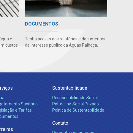
DOCUMENTOS
 água e
Tenha acesso aos relatórios e documentos
em custos
de interesse público da Águas Palhoça.
rviços
Sustentabilidade
ua
Responsabilidade Social
gotamento Sanitário
Pol. de Inv. Social Privado
islação e Tarifas
Política de Sustentabilidade
cumentos
Contato
rreiras
Perguntas Frequentes