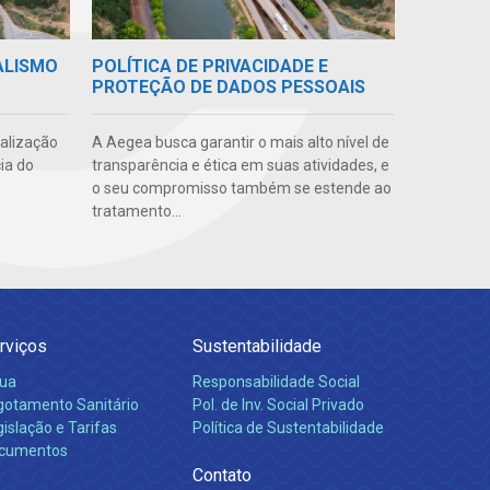
ALISMO
POLÍTICA DE PRIVACIDADE E
PROTEÇÃO DE DADOS PESSOAIS
ealização
A Aegea busca garantir o mais alto nível de
ia do
transparência e ética em suas atividades, e
o seu compromisso também se estende ao
tratamento...
rviços
Sustentabilidade
ua
Responsabilidade Social
gotamento Sanitário
Pol. de Inv. Social Privado
islação e Tarifas
Política de Sustentabilidade
cumentos
Contato