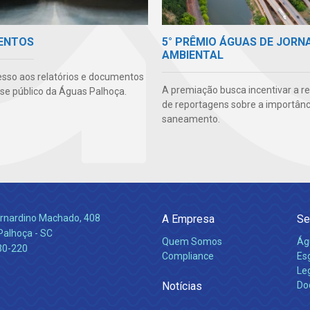
5° PRÊMIO ÁGUAS DE JORN
ENTOS
AMBIENTAL
sso aos relatórios e documentos
A premiação busca incentivar a r
sse público da Águas Palhoça.
de reportagens sobre a importânc
saneamento.
Bernardino Machado, 408
A Empresa
Se
Palhoça - SC
Quem Somos
Ág
30-220
Compliance
Es
Leg
Notícias
Do