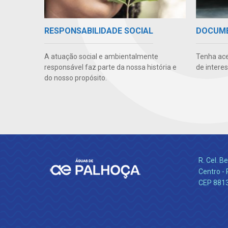
RESPONSABILIDADE SOCIAL
DOCUM
A atuação social e ambientalmente
Tenha ace
responsável faz parte da nossa história e
de intere
do nosso propósito.
R. Cel. 
Centro - 
CEP 881