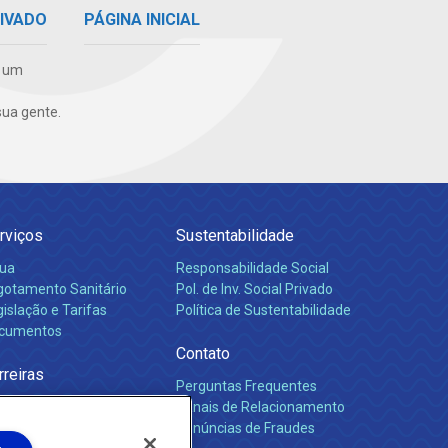
PÁGINA INICIAL
RIVADO
e um
ua gente.
rviços
Sustentabilidade
ua
Responsabilidade Social
gotamento Sanitário
Pol. de Inv. Social Privado
islação e Tarifas
Política de Sustentabilidade
cumentos
Contato
rreiras
Perguntas Frequentes
Canais de Relacionamento
Denúncias de Fraudes