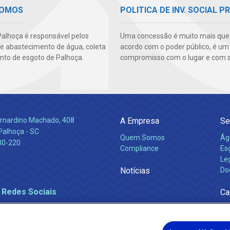
SOMOS
POLITICA DE INV. SOCIAL P
alhoça é responsável pelos
Uma concessão é muito mais qu
de abastecimento de água, coleta
acordo com o poder público, é um
nto de esgoto de Palhoça.
compromisso com o lugar e com s
Bernardino Machado, 408
A Empresa
Se
Palhoça - SC
Quem Somos
Ág
30-220
Compliance
Es
Leg
Notícias
Do
 Redes Sociais
Ca