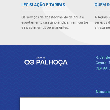
LEGISLAÇÃO E TARIFAS
QUEM 
Os serviços de abastecimento de água e
A Águas P
esgotamento sanitário implicam em custos
serviços 
e investimentos permanentes.
e tratame
R. Cel. 
Centro - 
CEP 881
Nossas