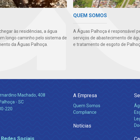
QUEM SOMOS
chegar às residências, a água
A Águas Palhoça é responsável p
um longo caminho pelo sistema de
serviços de abastecimento de águ
ento da Águas Palhoça.
e tratamento de esgoto de Palhoç
Bernardino Machado, 408
A Empresa
Se
Palhoça - SC
Quem Somos
Ág
30-220
Compliance
Es
Leg
Notícias
Do
 Redes Sociais
Ca