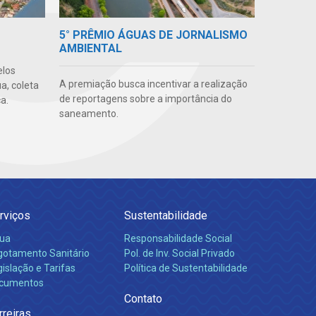
5° PRÊMIO ÁGUAS DE JORNALISMO
AMBIENTAL
elos
A premiação busca incentivar a realização
a, coleta
de reportagens sobre a importância do
a.
saneamento.
rviços
Sustentabilidade
ua
Responsabilidade Social
gotamento Sanitário
Pol. de Inv. Social Privado
islação e Tarifas
Política de Sustentabilidade
cumentos
Contato
rreiras