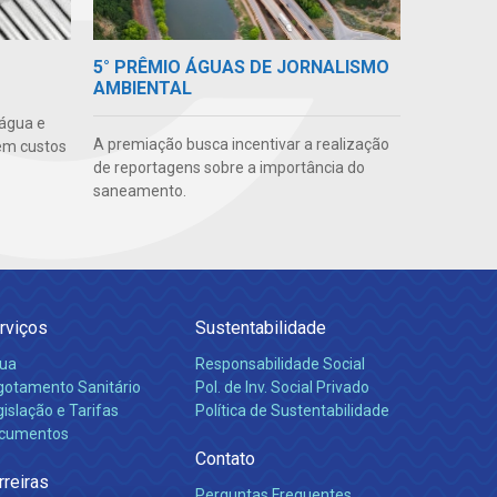
5° PRÊMIO ÁGUAS DE JORNALISMO
AMBIENTAL
 água e
A premiação busca incentivar a realização
em custos
de reportagens sobre a importância do
saneamento.
rviços
Sustentabilidade
ua
Responsabilidade Social
gotamento Sanitário
Pol. de Inv. Social Privado
islação e Tarifas
Política de Sustentabilidade
cumentos
Contato
rreiras
Perguntas Frequentes