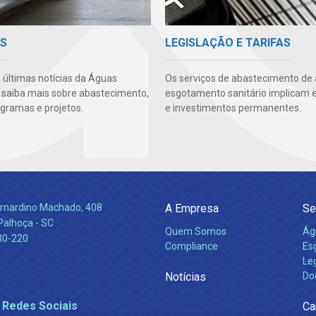
AS
LEGISLAÇÃO E TARIFAS
s últimas notícias da Águas
Os serviços de abastecimento de
 saiba mais sobre abastecimento,
esgotamento sanitário implicam 
ogramas e projetos.
e investimentos permanentes.
Bernardino Machado, 408
A Empresa
Se
Palhoça - SC
Quem Somos
Ág
30-220
Compliance
Es
Leg
Notícias
Do
 Redes Sociais
Ca