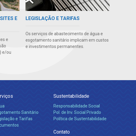
SITES E
LEGISLAÇÃO E TARIFAS
Os serviços de abastecimento de água e
tes e
esgotamento sanitário implicam em custos
são
e investimentos permanentes.
s) e/ou
rviços
Sustentabilidade
ua
Responsabilidade Social
gotamento Sanitário
Pol. de Inv. Social Privado
islação e Tarifas
Política de Sustentabilidade
cumentos
Contato