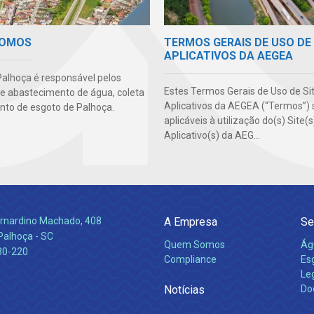
TERMOS GERAIS DE USO DE 
SOMOS
APLICATIVOS DA AEGEA
alhoça é responsável pelos
Estes Termos Gerais de Uso de Si
de abastecimento de água, coleta
Aplicativos da AEGEA (“Termos”) 
nto de esgoto de Palhoça.
aplicáveis à utilização do(s) Site(
Aplicativo(s) da AEG...
Bernardino Machado, 408
A Empresa
Se
Palhoça - SC
Quem Somos
Ág
30-220
Compliance
Es
Leg
Notícias
Do