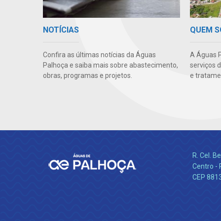
NOTÍCIAS
QUEM 
Confira as últimas notícias da Águas
A Águas P
Palhoça e saiba mais sobre abastecimento,
serviços 
obras, programas e projetos.
e tratame
R. Cel. 
Centro - 
CEP 881