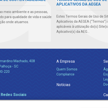
APLICATIVOS DA AEGEA
ao meio ambiente e as pessoas,
Estes Termos Gerais de Uso de Si
ndo para qualidade de vida e saúde
Aplicativos da AEGEA (“Termos”) 
ção onde atuamos.
aplicáveis à utilização do(s) Site(
Aplicativo(s) da AEG...
Bernardino Machado, 408
A Empresa
Se
Palhoça - SC
Quem Somos
Ág
30-220
Compliance
Es
Leg
Notícias
Do
 Redes Sociais
Ca