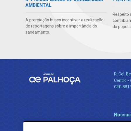
AMBIENTAL
Respeito 
A premiação busca incentivar a realização
contribui
de reportagens sobre a importância do
da popula
saneamento.
R. Cel. 
Centro - 
CEP 881
Nossas