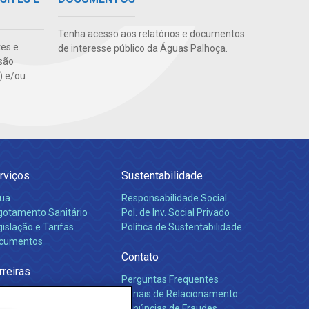
Tenha acesso aos relatórios e documentos
tes e
de interesse público da Águas Palhoça.
são
s) e/ou
rviços
Sustentabilidade
ua
Responsabilidade Social
gotamento Sanitário
Pol. de Inv. Social Privado
islação e Tarifas
Política de Sustentabilidade
cumentos
Contato
rreiras
Perguntas Frequentes
Canais de Relacionamento
Denúncias de Fraudes