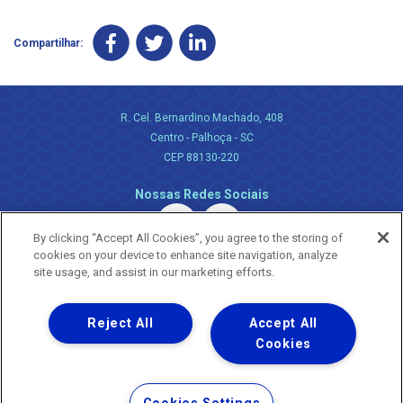
Compartilhar:
R. Cel. Bernardino Machado, 408
Centro - Palhoça - SC
CEP 88130-220
Nossas Redes Sociais
By clicking “Accept All Cookies”, you agree to the storing of
cookies on your device to enhance site navigation, analyze
site usage, and assist in our marketing efforts.
Reject All
Accept All
Uma empresa
Copyright ® 2026 - Todos os Direitos Reservados.
Cookies
Nossa natureza movimenta a vida
Termos Gerais de Uso de Sites e Aplicativos