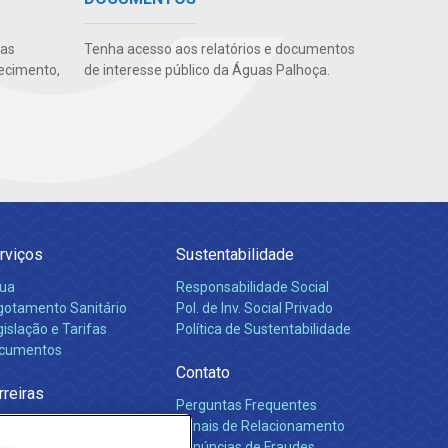
uas
Tenha acesso aos relatórios e documentos
ecimento,
de interesse público da Águas Palhoça.
rviços
Sustentabilidade
ua
Responsabilidade Social
gotamento Sanitário
Pol. de Inv. Social Privado
islação e Tarifas
Política de Sustentabilidade
cumentos
Contato
rreiras
Perguntas Frequentes
Canais de Relacionamento
Denúncias de Fraudes