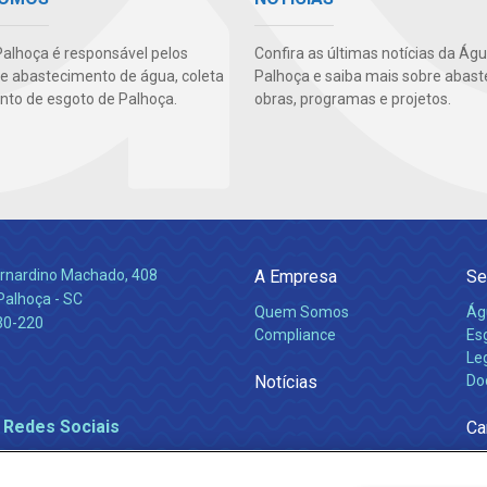
alhoça é responsável pelos
Confira as últimas notícias da Ág
de abastecimento de água, coleta
Palhoça e saiba mais sobre abast
nto de esgoto de Palhoça.
obras, programas e projetos.
Bernardino Machado, 408
A Empresa
Se
Palhoça - SC
Quem Somos
Ág
30-220
Compliance
Es
Leg
Notícias
Do
 Redes Sociais
Ca