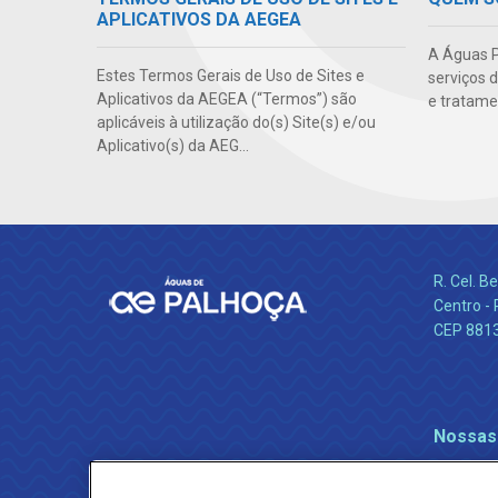
APLICATIVOS DA AEGEA
A Águas P
Estes Termos Gerais de Uso de Sites e
serviços 
Aplicativos da AEGEA (“Termos”) são
e tratame
aplicáveis à utilização do(s) Site(s) e/ou
Aplicativo(s) da AEG...
R. Cel. 
Centro - 
CEP 881
Nossas