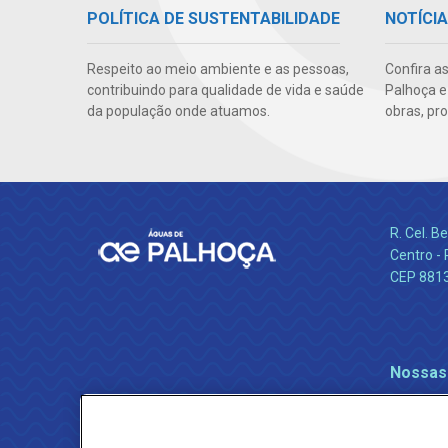
POLÍTICA DE SUSTENTABILIDADE
NOTÍCI
Respeito ao meio ambiente e as pessoas,
Confira a
contribuindo para qualidade de vida e saúde
Palhoça e
da população onde atuamos.
obras, pr
R. Cel. 
Centro - 
CEP 881
Nossas