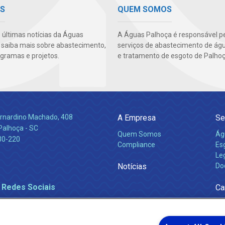
AS
QUEM SOMOS
s últimas notícias da Águas
A Águas Palhoça é responsável p
 saiba mais sobre abastecimento,
serviços de abastecimento de águ
ogramas e projetos.
e tratamento de esgoto de Palhoç
Bernardino Machado, 408
A Empresa
Se
Palhoça - SC
Quem Somos
Ág
30-220
Compliance
Es
Leg
Notícias
Do
 Redes Sociais
Ca