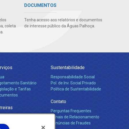
DOCUMENTOS
elos
Tenha acesso aos relatórios e documentos
a, coleta
de interesse público da Águas Palhoça.
a.
rviços
Sustentabilidade
ua
Responsabilidade Social
gotamento Sanitário
Pol. de Inv. Social Privado
islação e Tarifas
Política de Sustentabilidade
cumentos
Contato
rreiras
Perguntas Frequentes
Canais de Relacionamento
Denúncias de Fraudes