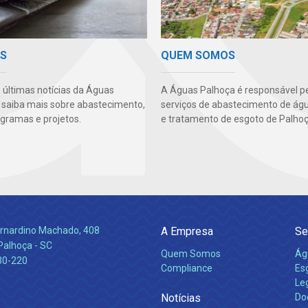
AS
QUEM SOMOS
s últimas notícias da Águas
A Águas Palhoça é responsável p
 saiba mais sobre abastecimento,
serviços de abastecimento de águ
ogramas e projetos.
e tratamento de esgoto de Palhoç
Bernardino Machado, 408
A Empresa
Se
Palhoça - SC
Quem Somos
Ág
30-220
Compliance
Es
Leg
Notícias
Do