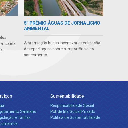
5° PRÊMIO ÁGUAS DE JORNALISMO
AMBIENTAL
elos
A premiação busca incentivar a realização
a, coleta
de reportagens sobre a importância do
a.
saneamento.
rviços
Sustentabilidade
ua
Responsabilidade Social
gotamento Sanitário
Pol. de Inv. Social Privado
islação e Tarifas
Política de Sustentabilidade
cumentos