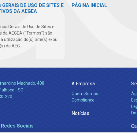
GERAIS DE USO DE SITES E
PÁGINA INICIAL
TIVOS DA AEGEA
mos Gerais de Uso de Sites e
os da AEGEA (“Termos”) são
 à utilização do(s) Site(s) e/ou
(s) da AEG...
Bernardino Machado, 408
A Empresa
Se
Palhoça - SC
Quem Somos
Ág
30-220
Compliance
Es
Leg
Notícias
Do
 Redes Sociais
Ca