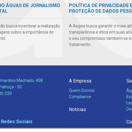
MIO ÁGUAS DE JORNALISMO
POLÍTICA DE PRIVACIDADE 
TAL
PROTEÇÃO DE DADOS PESS
ão busca incentivar a realização
A Aegea busca garantir o mais alt
agens sobre a importância do
transparência e ética em suas ati
to.
o seu compromisso também se e
tratamento...
Bernardino Machado, 408
A Empresa
Se
Palhoça - SC
Quem Somos
Ág
30-220
Compliance
Es
Leg
Notícias
Do
 Redes Sociais
Ca