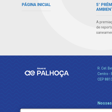
PÁGINA INICIAL
5° PRÊ
AMBIEN
A premiaç
de report
saneamen
R. Cel. 
Centro - 
CEP 881
Nossas