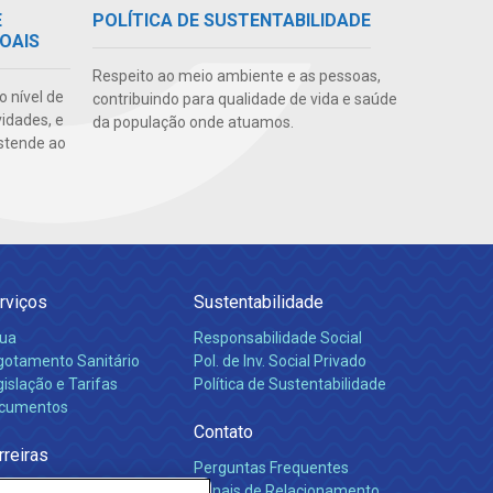
E
POLÍTICA DE SUSTENTABILIDADE
OAIS
Respeito ao meio ambiente e as pessoas,
o nível de
contribuindo para qualidade de vida e saúde
vidades, e
da população onde atuamos.
stende ao
rviços
Sustentabilidade
ua
Responsabilidade Social
gotamento Sanitário
Pol. de Inv. Social Privado
islação e Tarifas
Política de Sustentabilidade
cumentos
Contato
rreiras
Perguntas Frequentes
Canais de Relacionamento