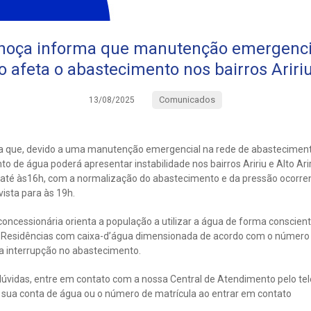
hoça informa que manutenção emergenci
o afeta o abastecimento nos bairros Aririu 
Comunicados
13/08/2025
a que, devido a uma manutenção emergencial na rede de abasteciment
o de água poderá apresentar instabilidade nos bairros Aririu e Alto Arir
até às16h, com a normalização do abastecimento e da pressão ocorre
vista para às 19h.
oncessionária orienta a população a utilizar a água de forma conscien
e. Residências com caixa-d’água dimensionada de acordo com o númer
a interrupção no abastecimento.
úvidas, entre em contato com a nossa Central de Atendimento pelo te
ua conta de água ou o número de matrícula ao entrar em contato