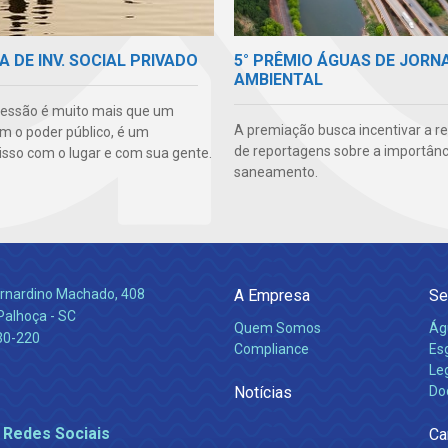
5° PRÊMIO ÁGUAS DE JORN
A DE INV. SOCIAL PRIVADO
AMBIENTAL
essão é muito mais que um
A premiação busca incentivar a r
m o poder público, é um
de reportagens sobre a importânc
so com o lugar e com sua gente.
saneamento.
Bernardino Machado, 408
A Empresa
Se
Palhoça - SC
Quem Somos
Ág
30-220
Compliance
Es
Leg
Notícias
Do
 Redes Sociais
Ca