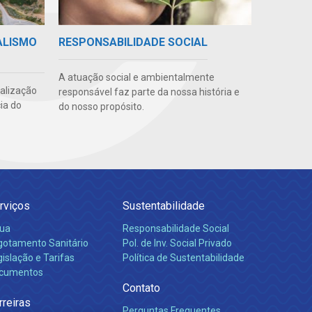
ALISMO
RESPONSABILIDADE SOCIAL
A atuação social e ambientalmente
ealização
responsável faz parte da nossa história e
ia do
do nosso propósito.
rviços
Sustentabilidade
ua
Responsabilidade Social
gotamento Sanitário
Pol. de Inv. Social Privado
islação e Tarifas
Política de Sustentabilidade
cumentos
Contato
rreiras
Perguntas Frequentes