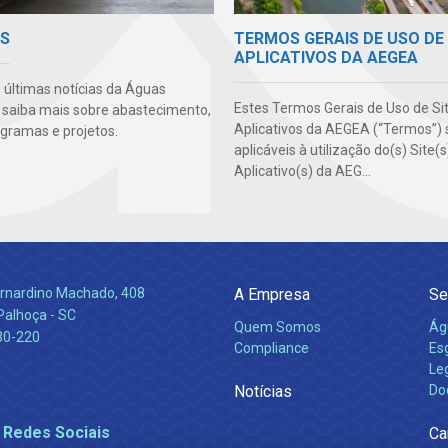
TERMOS GERAIS DE USO DE 
AS
APLICATIVOS DA AEGEA
s últimas notícias da Águas
Estes Termos Gerais de Uso de Si
 saiba mais sobre abastecimento,
Aplicativos da AEGEA (“Termos”) 
ogramas e projetos.
aplicáveis à utilização do(s) Site(
Aplicativo(s) da AEG...
Bernardino Machado, 408
A Empresa
Se
Palhoça - SC
Quem Somos
Ág
30-220
Compliance
Es
Leg
Notícias
Do
 Redes Sociais
Ca