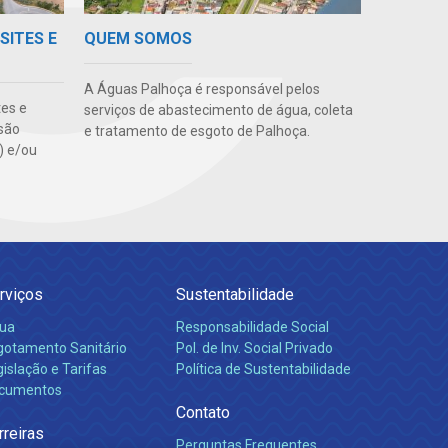
SITES E
QUEM SOMOS
A Águas Palhoça é responsável pelos
tes e
serviços de abastecimento de água, coleta
são
e tratamento de esgoto de Palhoça.
s) e/ou
rviços
Sustentabilidade
ua
Responsabilidade Social
gotamento Sanitário
Pol. de Inv. Social Privado
islação e Tarifas
Política de Sustentabilidade
cumentos
Contato
rreiras
Perguntas Frequentes