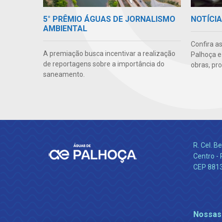
5° PRÊMIO ÁGUAS DE JORNALISMO
NOTÍCI
AMBIENTAL
Confira a
A premiação busca incentivar a realização
Palhoça e
de reportagens sobre a importância do
obras, pr
saneamento.
R. Cel. 
Centro - 
CEP 881
Nossas