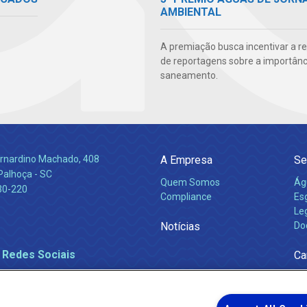
AMBIENTAL
A premiação busca incentivar a r
de reportagens sobre a importânc
saneamento.
Bernardino Machado, 408
A Empresa
Se
Palhoça - SC
Quem Somos
Ág
30-220
Compliance
Es
Leg
Notícias
Do
 Redes Sociais
Ca