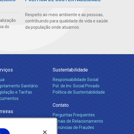
Respeito ao meio ambiente e as pessoas,
ealização
contribuindo para qualidade de vida e saúde
ia do
da população onde atuamos.
rviços
Sustentabilidade
ua
Responsabilidade Social
gotamento Sanitário
Pol. de Inv. Social Privado
islação e Tarifas
Política de Sustentabilidade
cumentos
Contato
rreiras
Perguntas Frequentes
Canais de Relacionamento
Denúncias de Fraudes